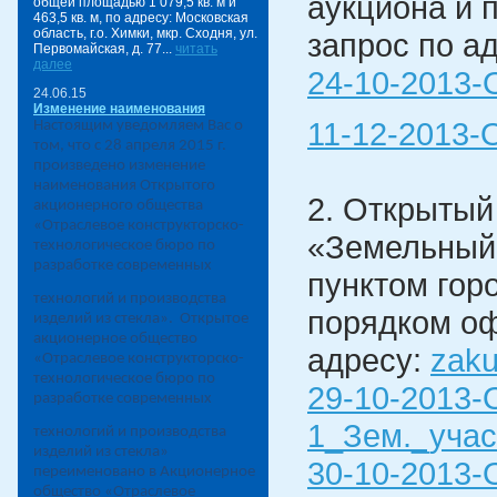
аукциона и 
общей площадью 1 079,5 кв. м и
463,5 кв. м, по адресу: Московская
область, г.о. Химки, мкр. Сходня, ул.
запрос по а
Первомайская, д. 77...
читать
далее
24-10-2013
24.06.15
Изменение наименования
11-12-2013-
Настоящим уведомляем Вас о
том, что с 28 апреля 2015 г.
произведено изменение
наименования Открытого
2. Открытый
акционерного общества
«Отраслевое конструкторско-
«Земельный 
технологическое бюро по
разработке современных
пунктом гор
технологий и производства
порядком оф
изделий из стекла». Открытое
акционерное общество
адресу:
zaku
«Отраслевое конструкторско-
технологическое бюро по
29-10-2013
разработке современных
1_Зем._учас
технологий и производства
изделий из стекла»
30-10-2013
переименовано в Акционерное
общество «Отраслевое