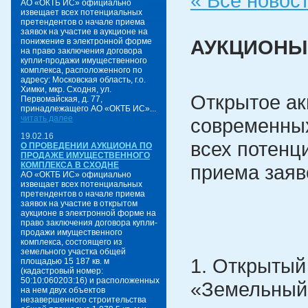
« Все новос
АО «ОКТБ ИС» официально
извещает всех потенциальных
претендентов о начале приема
заявок на участие в аукционе на
АУКЦИОНЫ
понижение в электронной форме
на право заключения договора
купли-продажи имущественного
комплекса, расположенного по
адресу: Московская область, г.о.
Химки, мкр. Сходня, ул.
Открытое ак
Первомайская, д. 77,
принадлежащего АО «ОКТБ ИС»...
читать далее
современных
19.02.16
всех потенц
О ПРОВЕДЕНИИ АУКЦИОНА ПО
ПРОДАЖЕ ИМУЩЕСТВЕННОГО
КОМПЛЕКСА В СХОДНЕ
приема заяв
АО «ОКТБ ИС» официально
извещает всех потенциальных
претендентов о начале приема
заявок на участие в открытом
аукционе в электронной форме на
право заключения договора купли-
продажи имущественного
комплекса, состоящего из
земельного участка общей
1. Открытый
площадью 15 187 кв. м
(кадастровый номер:
50:10:060203:16) и расположенных
«Земельный 
на нем двух объектов
незавершенного строительства