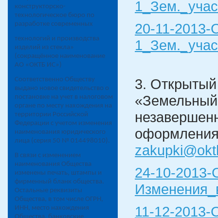
1_Зем._учас
конструкторско-
технологическое бюро по
разработке современных
20-11-2013-
технологий и производства
1_Зем._учас
изделий из стекла»
(сокращённое наименование
АО «ОКТБ ИС»)
Соответственно Обществу
3. Открытый
выдано новое свидетельство о
«Земельный 
постановке на учет в налоговом
органе по месту нахождения на
незавершенн
территории Российской
Федерации с учетом изменения
оформления 
наименования юридического
лица (серия 50 №
014498010
).
zakupki@okt
В связи с изменением
наименования Общества
24-10-2013
изменены печать, штампы и
фирменный бланк общества.
Изменения_
Остальные реквизиты
Общества, в том числе ОГРН,
11-12-2013-
ИНН, место нахождения
Общества, банковские