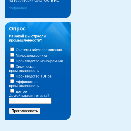
на территории ОАО "ОКТБ ИС".
подробнее...
Опрос
Из какой Вы отрасли
промышленности?
Системы обеззараживания
Микроэлектроника
Производство монокремния
Химическая
промышленность
Производство ТЭНов
Аффинажная
промышленность
другое
Другой вариант ответа?