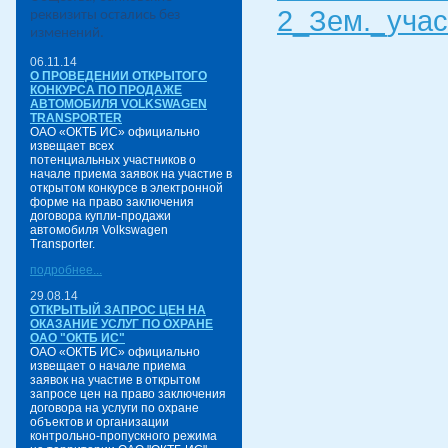
2_Зем._учас
реквизиты остались без
изменений.
06.11.14
О ПРОВЕДЕНИИ ОТКРЫТОГО
КОНКУРСА ПО ПРОДАЖЕ
АВТОМОБИЛЯ VOLKSWAGEN
TRANSPORTER
ОАО «ОКТБ ИС» официально
извещает всех
потенциальных участников о
начале приема заявок на участие в
открытом конкурсе в электронной
форме на право заключения
договора купли-продажи
автомобиля Volkswagen
Transporter.
подробнее...
29.08.14
ОТКРЫТЫЙ ЗАПРОС ЦЕН НА
ОКАЗАНИЕ УСЛУГ ПО ОХРАНЕ
ОАО "ОКТБ ИС"
ОАО «ОКТБ ИС» официально
извещает о начале приема
заявок на участие в открытом
запросе цен на право заключения
договора на услуги по охране
объектов и организации
контрольно-пропускного режима